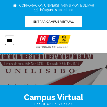
CORPORACION UNIVERSITARIA SIMON BOLIVAR
info@unilisibo.edu.co
ENTRAR CAMPUS VIRTUAL
C
a
m
p
u
s
V
i
r
t
u
a
l
Estudiar Es Vencer